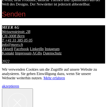
Welt des Designs. Der Newsletter ist jederzeit abbestellbar.
MEER AG
Weissensteinstr. 2B
CH-
3008
Bern
T
+41 31 385 05 05
info@meer.ch
Aktuell
Facebook
LinkedIn
Instagram
Kontakt
Impressum
AGBs
Datenschutz
2022
Wir verwenden Cookies um die Zugriffe auf unsere Website zu
analysieren. Sie geben Einwilligung dazu, wenn Sie unsere
Webseite weiterhin nutzen.
Mehr erfahren
akzeptieren