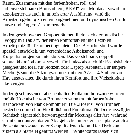
Raum. Zusammen mit den farbenfrohen, roll- und
höhenverstellbaren Bürostühlen „KEVI“ von Montana, sowohl in
gepolsterter als auch in unpolsterter Ausführung, wird die
Arbeitsumgebung zu einem angenehmen und dynamischen Ort für
kurze und längere Zusammenarbeit.
In den geschlossenen Gruppenräumen findet sich der praktische
„Poppy mit Tablar“, der einen komfortablen und flexiblen
Arbeitsplatz für Teammeetings bietet. Der Besucherstuhl wurde
speziell entwickelt, um verschiedene Arbeitsmodi und
Körperhaltungen zu unterstützen. Das verstellbare, doppelt
schwenkbare Tablar ist sowohl für Links- als auch für Rechtshänder
geeignet und ideal für Notizen oder Laptop-Arbeiten. Für längere
Meetings sind die Sitzungszimmer mit den AAC 14 Stühlen von
Hay ausgestattet, die durch ihren Komfort und ihre Vielseitigkeit
überzeugen.
In der geschlossenen, aber lebhaften Kollaborationszone wurden
mobile Hochtische von Brunner zusammen mit farbenfrohen
Barhockern von Plank kombiniert. Die „Boards“ von Brunner
bestechen durch ihre Flexibilität und Funktionalität: Der grosszügige
Stehtisch eignet sich hervorragend für Meetings aller Art, während
er mit einer ausziehbaren Ablagefläche unter der Tischplatte auch als
Präsentationswagen oder Stehpult dienen kann. Der Tisch kann
zudem als Staffelei genutzt werden – Whiteboards lassen sich