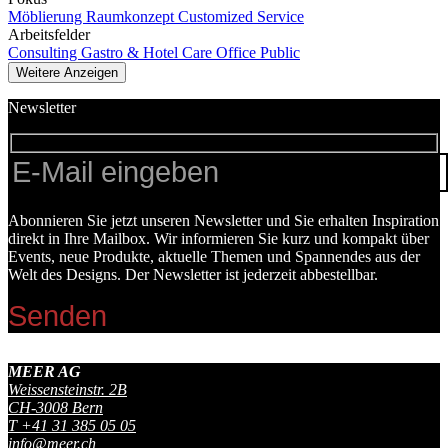
Möblierung
Raumkonzept
Customized Service
Arbeitsfelder
Consulting
Gastro & Hotel
Care
Office
Public
Weitere Anzeigen
Newsletter
Abonnieren Sie jetzt unseren Newsletter und Sie erhalten Inspiration
direkt in Ihre Mailbox. Wir informieren Sie kurz und kompakt über
Events, neue Produkte, aktuelle Themen und Spannendes aus der
Welt des Designs. Der Newsletter ist jederzeit abbestellbar.
MEER AG
Weissensteinstr. 2B
CH-
3008
Bern
T
+41 31 385 05 05
info@meer.ch