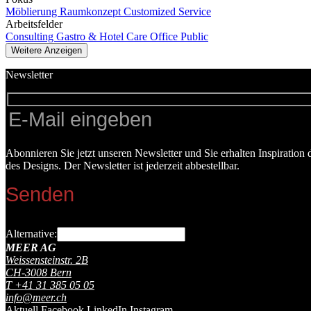
Möblierung
Raumkonzept
Customized Service
Arbeitsfelder
Consulting
Gastro & Hotel
Care
Office
Public
Weitere Anzeigen
Newsletter
Abonnieren Sie jetzt unseren Newsletter und Sie erhalten Inspiratio
des Designs. Der Newsletter ist jederzeit abbestellbar.
Alternative:
MEER AG
Weissensteinstr. 2B
CH-
3008
Bern
T
+41 31 385 05 05
info@meer.ch
Aktuell
Facebook
LinkedIn
Instagram