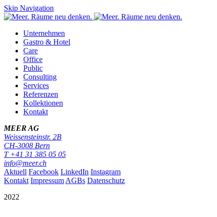
Skip Navigation
Unternehmen
Gastro & Hotel
Care
Office
Public
Consulting
Services
Referenzen
Kollektionen
Kontakt
MEER AG
Weissensteinstr. 2B
CH-
3008
Bern
T
+41 31 385 05 05
info@meer.ch
Aktuell
Facebook
LinkedIn
Instagram
Kontakt
Impressum
AGBs
Datenschutz
2022