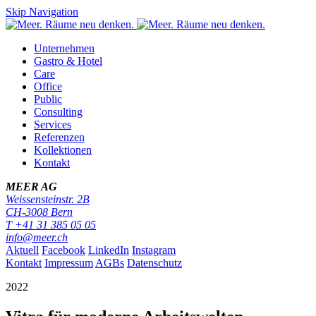
Skip Navigation
Unternehmen
Gastro & Hotel
Care
Office
Public
Consulting
Services
Referenzen
Kollektionen
Kontakt
MEER AG
Weissensteinstr. 2B
CH-
3008
Bern
T
+41 31 385 05 05
info@meer.ch
Aktuell
Facebook
LinkedIn
Instagram
Kontakt
Impressum
AGBs
Datenschutz
2022