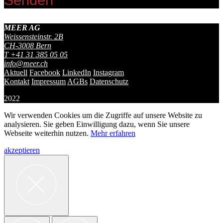
MEER AG
Weissensteinstr. 2B
CH-
3008
Bern
T
+41 31 385 05 05
info@meer.ch
Aktuell
Facebook
LinkedIn
Instagram
Kontakt
Impressum
AGBs
Datenschutz
2022
Wir verwenden Cookies um die Zugriffe auf unsere Website zu
analysieren. Sie geben Einwilligung dazu, wenn Sie unsere
Webseite weiterhin nutzen.
Mehr erfahren
akzeptieren